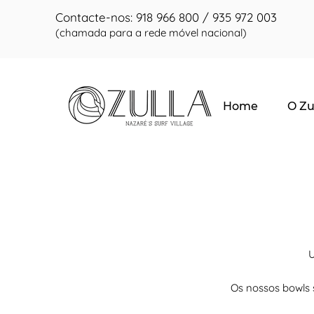
Contacte-nos:
918 966 800
/
935 972 003
(chamada para a rede móvel nacional)
Home
O Zu
U
Os nossos bowls 