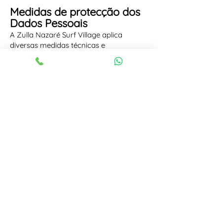
Medidas de protecção dos
Dados Pessoais
A Zulla Nazaré Surf Village aplica
diversas medidas técnicas e
organizativas adequadas para proteger
os dados pessoais dos utilizadores.
Uso de "cookies"
A política de Cookies encontra-se
disponível no website.
Alterações à Politica de
Privacidade
Ocasionalmente, a Zulla Nazaré Surf
Village atualizará esta Política de
Privacidade. Solicitamos-lhe que reveja
periodicamente este documento para se
manter atualizado.